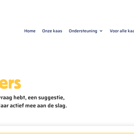
Home
Onze kaas
Ondersteuning
Voor alle k
ers
vraag hebt, een suggestie,
aar actief mee aan de slag.