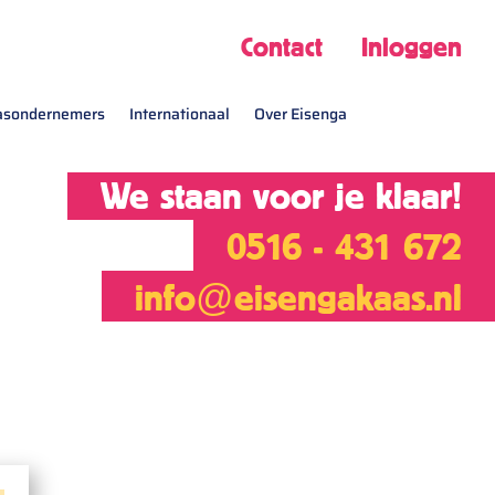
Contact
Inloggen
aasondernemers
Internationaal
Over Eisenga
We staan voor je klaar!
0516 - 431 672
info@eisengakaas.nl